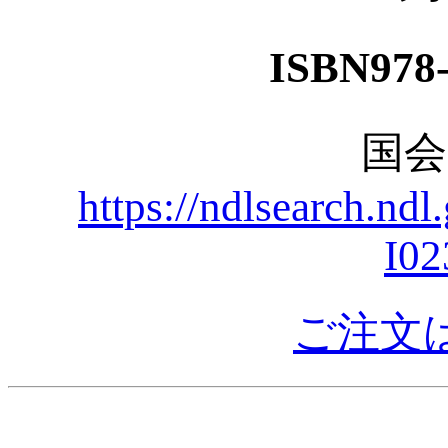
ISBN978-
国
https://ndlsearch.nd
I02
ご注文