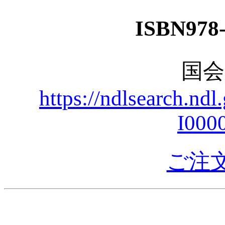
ISBN978-
国
https://ndlsearch.nd
I000
ご注文