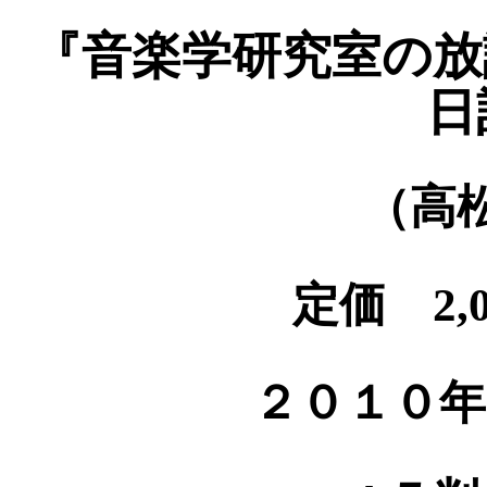
『音楽学研究室の放
日
（高
定価 2,
２０１０年