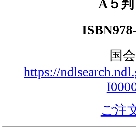
A５
ISBN978-
国
https://ndlsearch.nd
I000
ご注文