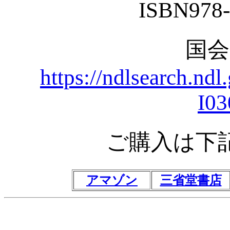
ISBN978-
国
https://ndlsearch.nd
I03
ご購入は下
アマゾン
三省堂書店