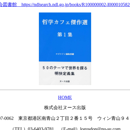
図書館 https://ndlsearch.ndl.go.jp/books/R100000002-I000010582
HOME
株式会社ヌース出版
07-0062 東京都港区南青山２丁目２番１５号 ウィン青山９
（TEL）03-6403-9781 （E-mail）logosdon@nu-su.com