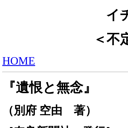
イ
＜不
HOME
『遺恨と無念』
（別府 空由 著）