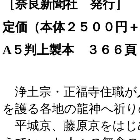
［奈良新聞社 発行］
定価（本体２５００円＋
A５判上製本 ３６６頁 ISBN
浄土宗・正福寺住職が
を護る各地の龍神へ祈り
平城京、藤原京をはじ