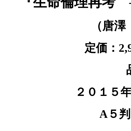
『生命倫理再考 
（唐澤
定価：2,
２０１５
A５