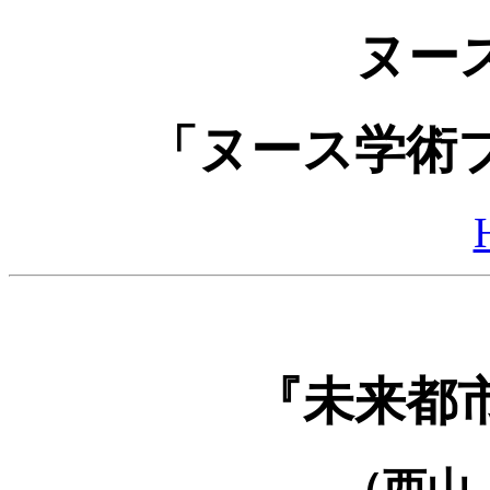
ヌー
「ヌース学術
『未来都
（西山