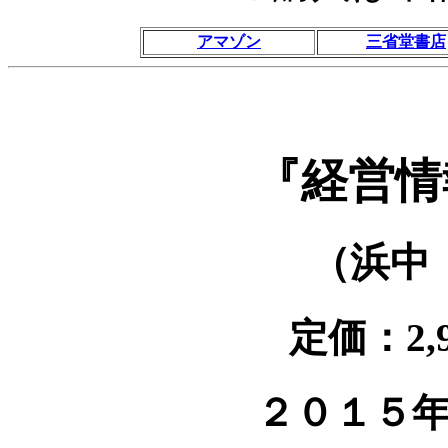
アマゾン
三省堂書店
『経営情
（浜中
定価：2,
２０１５