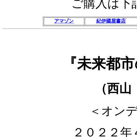
ご購入は下
アマゾン
紀伊國屋書店
『未来都市
（西山
＜オン
２０２２年