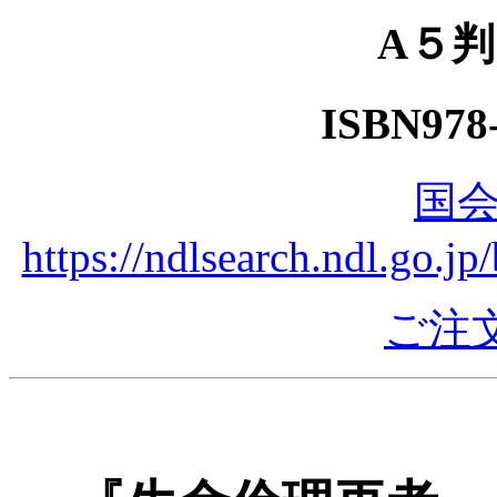
A５
ISBN978-
国
https://ndlsearch.ndl.go.
ご注文