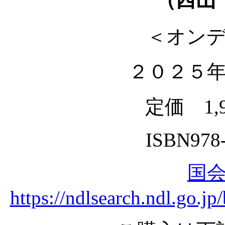
＜オン
２０２５
定価 1,
ISBN978-
国
https://ndlsearch.ndl.go.